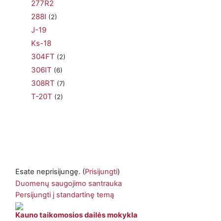
277R2
288I
(2)
J-19
Ks-18
304FT
(2)
306IT
(6)
308RT
(7)
T-20T
(2)
Esate neprisijungę. (
Prisijungti
)
Duomenų saugojimo santrauka
Persijungti į standartinę temą
Kauno taikomosios dailės mokykla