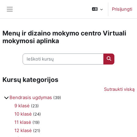
Pereiti į pagrindinį turinį
Prisijungti
Šoninis skydelis
Menų ir dizaino mokymo centro Virtuali
mokymosi aplinka
Ieškoti kursų
Ieškoti kursų
Kursų kategorijos
Sutraukti viską
Bendrasis ugdymas
(39)
9 klasė
(23)
10 klasė
(24)
11 klasė
(19)
12 klasė
(21)