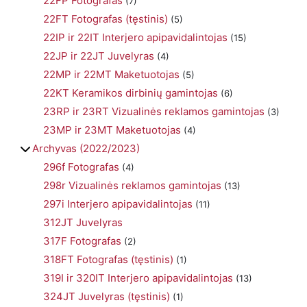
22FP Fotografas
(7)
22FT Fotografas (tęstinis)
(5)
22IP ir 22IT Interjero apipavidalintojas
(15)
22JP ir 22JT Juvelyras
(4)
22MP ir 22MT Maketuotojas
(5)
22KT Keramikos dirbinių gamintojas
(6)
23RP ir 23RT Vizualinės reklamos gamintojas
(3)
23MP ir 23MT Maketuotojas
(4)
Archyvas (2022/2023)
296f Fotografas
(4)
298r Vizualinės reklamos gamintojas
(13)
297i Interjero apipavidalintojas
(11)
312JT Juvelyras
317F Fotografas
(2)
318FT Fotografas (tęstinis)
(1)
319I ir 320IT Interjero apipavidalintojas
(13)
324JT Juvelyras (tęstinis)
(1)