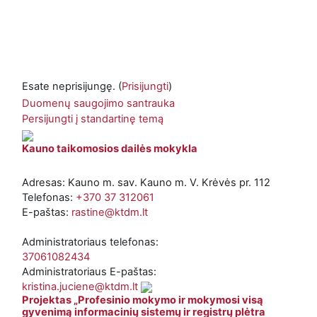
Esate neprisijungę. (
Prisijungti
)
Duomenų saugojimo santrauka
Persijungti į standartinę temą
Kauno taikomosios dailės mokykla
Adresas: Kauno m. sav. Kauno m. V. Krėvės pr. 112
Telefonas:
+370 37 312061
E-paštas:
rastine@ktdm.lt
Administratoriaus telefonas:
37061082434
Administratoriaus E-paštas:
kristina.juciene@ktdm.lt
Projektas „Profesinio mokymo ir mokymosi visą
gyvenimą informacinių sistemų ir registrų plėtra