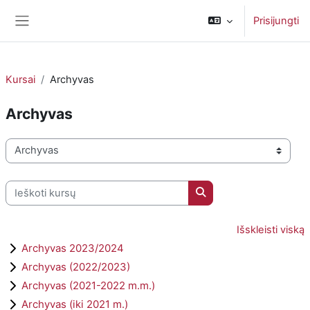
Pereiti į pagrindinį turinį
Prisijungti
Šoninis skydelis
Kursai
Archyvas
Archyvas
Kursų kategorijos
Ieškoti kursų
Ieškoti kursų
Išskleisti viską
Archyvas 2023/2024
Archyvas (2022/2023)
Archyvas (2021-2022 m.m.)
Archyvas (iki 2021 m.)