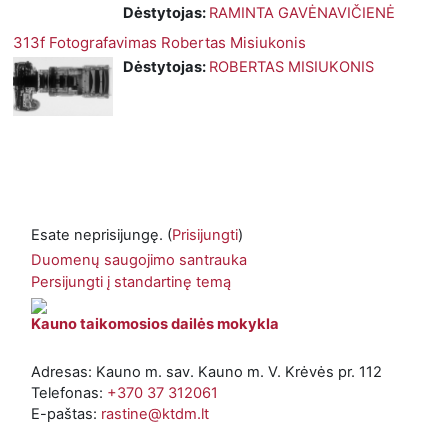
Dėstytojas:
RAMINTA GAVĖNAVIČIENĖ
313f Fotografavimas Robertas Misiukonis
Dėstytojas:
ROBERTAS MISIUKONIS
Esate neprisijungę. (
Prisijungti
)
Duomenų saugojimo santrauka
Persijungti į standartinę temą
Kauno taikomosios dailės mokykla
Adresas: Kauno m. sav. Kauno m. V. Krėvės pr. 112
Telefonas:
+370 37 312061
E-paštas:
rastine@ktdm.lt