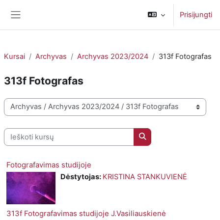
Pereiti į pagrindinį turinį
Prisijungti
Šoninis skydelis
Kursai
Archyvas
Archyvas 2023/2024
313f Fotografas
313f Fotografas
Kursų kategorijos
Ieškoti kursų
Ieškoti kursų
Fotografavimas studijoje
Dėstytojas:
KRISTINA STANKUVIENĖ
313f Fotografavimas studijoje J.Vasiliauskienė