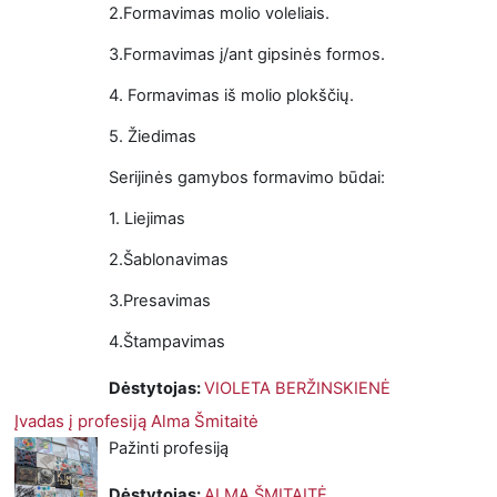
2.Formavimas molio voleliais.
3.Formavimas į/ant gipsinės formos.
4. Formavimas iš molio plokščių.
5. Žiedimas
Serijinės gamybos formavimo būdai:
1. Liejimas
2.Šablonavimas
3.Presavimas
4.Štampavimas
Dėstytojas:
VIOLETA BERŽINSKIENĖ
Įvadas į profesiją Alma Šmitaitė
Pažinti profesiją
Dėstytojas:
ALMA ŠMITAITĖ