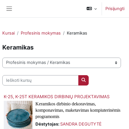
Pereiti į pagrindinį turinį
Prisijungti
Šoninis skydelis
Kursai
Profesinis mokymas
Keramikas
Keramikas
Kursų kategorijos
Ieškoti kursų
Ieškoti kursų
K-25, K-25T KERAMIKOS DIRBINIŲ PROJEKTAVIMAS
Keramikos dirbinio dekoravimas, 
komponavimas, maketavimas 
kompiuterinėmis 
programomis
Dėstytojas:
SANDRA DEGUTYTĖ