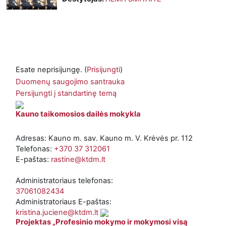
Esate neprisijungę. (
Prisijungti
)
Duomenų saugojimo santrauka
Persijungti į standartinę temą
Kauno taikomosios dailės mokykla
Adresas: Kauno m. sav. Kauno m. V. Krėvės pr. 112
Telefonas:
+370 37 312061
E-paštas:
rastine@ktdm.lt
Administratoriaus telefonas:
37061082434
Administratoriaus E-paštas:
kristina.juciene@ktdm.lt
Projektas „Profesinio mokymo ir mokymosi visą