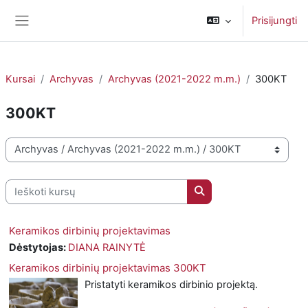
Pereiti į pagrindinį turinį
Prisijungti
Šoninis skydelis
Kursai
Archyvas
Archyvas (2021-2022 m.m.)
300KT
300KT
Kursų kategorijos
Ieškoti kursų
Ieškoti kursų
Keramikos dirbinių projektavimas
Dėstytojas:
DIANA RAINYTĖ
Keramikos dirbinių projektavimas 300KT
Pristatyti keramikos dirbinio projektą.