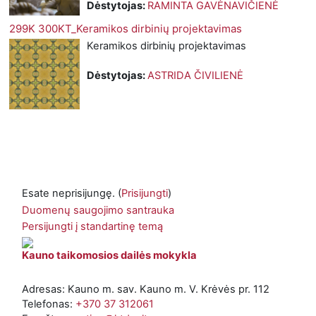
Dėstytojas:
RAMINTA GAVĖNAVIČIENĖ
299K 300KT_Keramikos dirbinių projektavimas
Keramikos dirbinių projektavimas
Dėstytojas:
ASTRIDA ČIVILIENĖ
Esate neprisijungę. (
Prisijungti
)
Duomenų saugojimo santrauka
Persijungti į standartinę temą
Kauno taikomosios dailės mokykla
Adresas: Kauno m. sav. Kauno m. V. Krėvės pr. 112
Telefonas:
+370 37 312061