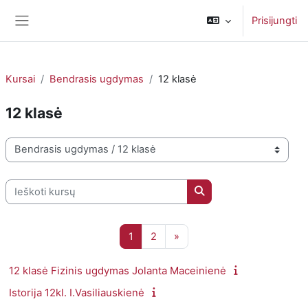
Pereiti į pagrindinį turinį
Prisijungti
Šoninis skydelis
Kursai
Bendrasis ugdymas
12 klasė
12 klasė
Kursų kategorijos
Ieškoti kursų
Ieškoti kursų
1 puslapis
2 puslapis
Kitas puslapis
1
2
»
12 klasė Fizinis ugdymas Jolanta Maceinienė
Istorija 12kl. I.Vasiliauskienė