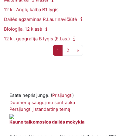
12 kl. Anglų kalba B1 lygis
Dailės egzaminas R.Laurinavičiūtė
Biologija, 12 klasė
12 kl. geografija B lygis (E.Las.)
1 puslapis
2 puslapis
Kitas puslapis
1
2
»
Esate neprisijungę. (
Prisijungti
)
Duomenų saugojimo santrauka
Persijungti į standartinę temą
Kauno taikomosios dailės mokykla