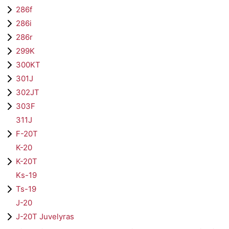
286f
286i
286r
299K
300KT
301J
302JT
303F
311J
F-20T
K-20
K-20T
Ks-19
Ts-19
J-20
J-20T Juvelyras