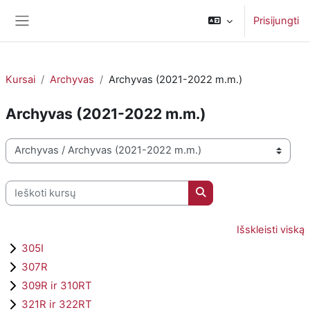
Pereiti į pagrindinį turinį
Prisijungti
Šoninis skydelis
Kursai
Archyvas
Archyvas (2021-2022 m.m.)
Archyvas (2021-2022 m.m.)
Kursų kategorijos
Ieškoti kursų
Ieškoti kursų
Išskleisti viską
305I
307R
309R ir 310RT
321R ir 322RT