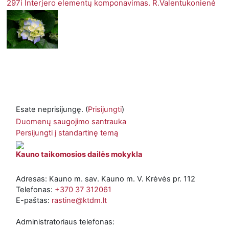
297i Interjero elementų komponavimas. R.Valentukonienė
Esate neprisijungę. (
Prisijungti
)
Duomenų saugojimo santrauka
Persijungti į standartinę temą
Kauno taikomosios dailės mokykla
Adresas: Kauno m. sav. Kauno m. V. Krėvės pr. 112
Telefonas:
+370 37 312061
E-paštas:
rastine@ktdm.lt
Administratoriaus telefonas: