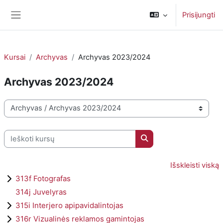
Pereiti į pagrindinį turinį
Prisijungti
Šoninis skydelis
Kursai
Archyvas
Archyvas 2023/2024
Archyvas 2023/2024
Kursų kategorijos
Ieškoti kursų
Ieškoti kursų
Išskleisti viską
313f Fotografas
314j Juvelyras
315i Interjero apipavidalintojas
316r Vizualinės reklamos gamintojas