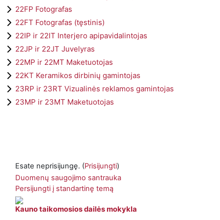
22FP Fotografas
22FT Fotografas (tęstinis)
22IP ir 22IT Interjero apipavidalintojas
22JP ir 22JT Juvelyras
22MP ir 22MT Maketuotojas
22KT Keramikos dirbinių gamintojas
23RP ir 23RT Vizualinės reklamos gamintojas
23MP ir 23MT Maketuotojas
Esate neprisijungę. (
Prisijungti
)
Duomenų saugojimo santrauka
Persijungti į standartinę temą
Kauno taikomosios dailės mokykla