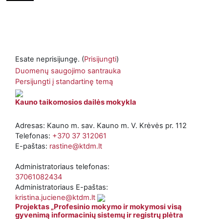
Esate neprisijungę. (
Prisijungti
)
Duomenų saugojimo santrauka
Persijungti į standartinę temą
Kauno taikomosios dailės mokykla
Adresas: Kauno m. sav. Kauno m. V. Krėvės pr. 112
Telefonas:
+370 37 312061
E-paštas:
rastine@ktdm.lt
Administratoriaus telefonas:
37061082434
Administratoriaus E-paštas:
kristina.juciene@ktdm.lt
Projektas „Profesinio mokymo ir mokymosi visą
gyvenimą informacinių sistemų ir registrų plėtra