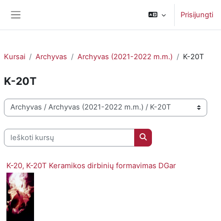
Pereiti į pagrindinį turinį
Prisijungti
Šoninis skydelis
Kursai
Archyvas
Archyvas (2021-2022 m.m.)
K-20T
K-20T
Kursų kategorijos
Ieškoti kursų
Ieškoti kursų
K-20, K-20T Keramikos dirbinių formavimas DGar