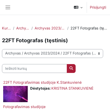
Pereiti į pagrindinį turinį
Prisijungti
Šoninis skydelis
Kursai
Archyvas
Archyvas 2023/2024
22FT Fotografas (tęstinis)
22FT Fotografas (tęstinis)
Kursų kategorijos
Ieškoti kursų
Ieškoti kursų
22FT Fotografavimas studijoje K.Stankuvienė
Dėstytojas:
KRISTINA STANKUVIENĖ
Fotografavimas studijoje