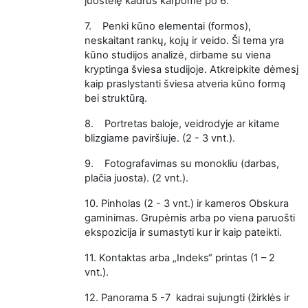
juostelę kadrus karpome po 6.
7.
Penki kūno elementai (formos),
neskaitant rankų, kojų ir veido. Ši tema yra
kūno studijos analizė, dirbame su viena
kryptinga šviesa studijoje. Atkreipkite dėmesį
kaip praslystanti šviesa atveria kūno formą
bei struktūrą.
8.
Portretas baloje, veidrodyje ar kitame
blizgiame paviršiuje. (2 - 3 vnt.).
9.
Fotografavimas su monokliu (darbas,
plačia juosta). (2 vnt.).
10.
Pinholas (2 - 3 vnt.) ir kameros Obskura
gaminimas. Grupėmis arba po viena paruošti
ekspozicija ir sumastyti kur ir kaip pateikti.
11.
Kontaktas arba „Indeks“ printas (1 – 2
vnt.).
12.
Panorama 5 -7 kadrai sujungti (žirklės ir