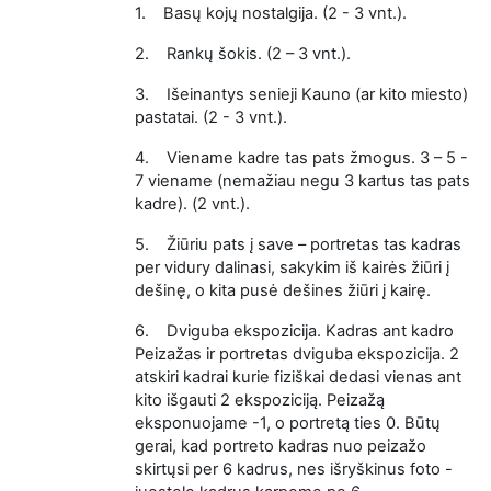
1.
Basų kojų nostalgija. (2 - 3 vnt.).
2.
Rankų šokis. (2 – 3 vnt.).
3.
Išeinantys senieji Kauno (ar kito miesto)
pastatai. (2 - 3 vnt.).
4.
Viename kadre tas pats žmogus. 3 – 5 -
7 viename (nemažiau negu 3 kartus tas pats
kadre). (2 vnt.).
5.
Žiūriu pats į save – portretas tas kadras
per vidury dalinasi, sakykim iš kairės žiūri į
dešinę, o kita pusė dešines žiūri į kairę.
6.
Dviguba ekspozicija. Kadras ant kadro
Peizažas ir portretas dviguba ekspozicija. 2
atskiri kadrai kurie fiziškai dedasi vienas ant
kito išgauti 2 ekspoziciją. Peizažą
eksponuojame -1, o portretą ties 0. Būtų
gerai, kad portreto kadras nuo peizažo
skirtųsi per 6 kadrus, nes išryškinus foto -