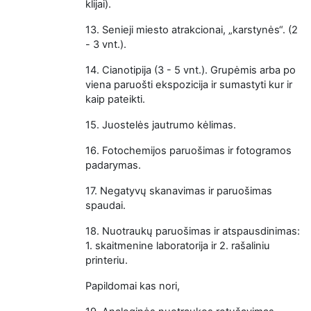
klijai).
13.
Senieji miesto atrakcionai, „karstynės“. (2
- 3 vnt.).
14.
Cianotipija (3 - 5 vnt.). Grupėmis arba po
viena paruošti ekspozicija ir sumastyti kur ir
kaip pateikti.
15.
Juostelės jautrumo kėlimas.
16.
Fotochemijos paruošimas ir fotogramos
padarymas.
17.
Negatyvų skanavimas ir paruošimas
spaudai.
18.
Nuotraukų paruošimas ir atspausdinimas:
1. skaitmenine laboratorija ir 2. rašaliniu
printeriu.
Papildomai kas nori,