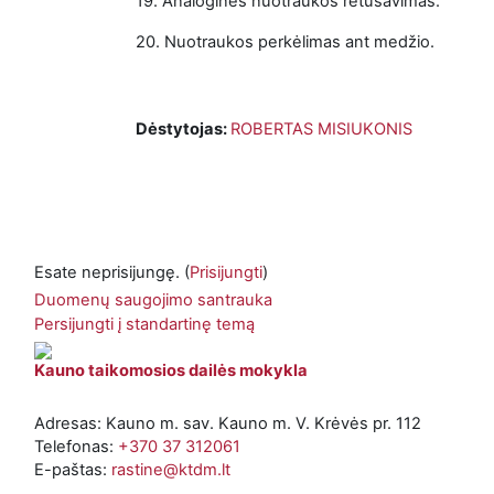
19.
Analoginės nuotraukos retušavimas.
20.
Nuotraukos perkėlimas ant medžio.
Dėstytojas:
ROBERTAS MISIUKONIS
Esate neprisijungę. (
Prisijungti
)
Duomenų saugojimo santrauka
Persijungti į standartinę temą
Kauno taikomosios dailės mokykla
Adresas: Kauno m. sav. Kauno m. V. Krėvės pr. 112
Telefonas:
+370 37 312061
E-paštas:
rastine@ktdm.lt