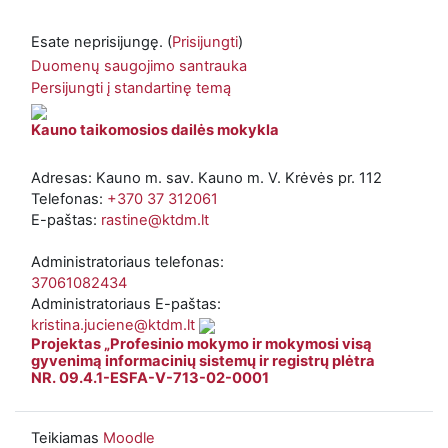
Esate neprisijungę. (
Prisijungti
)
Duomenų saugojimo santrauka
Persijungti į standartinę temą
Kauno taikomosios dailės mokykla
Adresas: Kauno m. sav. Kauno m. V. Krėvės pr. 112
Telefonas:
+370 37 312061
E-paštas:
rastine@ktdm.lt
Administratoriaus telefonas:
37061082434
Administratoriaus E-paštas:
kristina.juciene@ktdm.lt
Projektas „Profesinio mokymo ir mokymosi visą
gyvenimą informacinių sistemų ir registrų plėtra
NR. 09.4.1-ESFA-V-713-02-0001
Teikiamas
Moodle