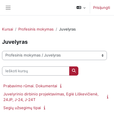
Pereiti į pagrindinį turinį
Prisijungti
Šoninis skydelis
Kursai
Profesinis mokymas
Juvelyras
Juvelyras
Kursų kategorijos
Ieškoti kursų
Ieškoti kursų
Prabavimo rūmai. Dokumentai
Juvelyrinio dirbinio projektavimas, Eglė Liškevičienė,
24JP, J-24, J-24T
Segių užsegimų tipai