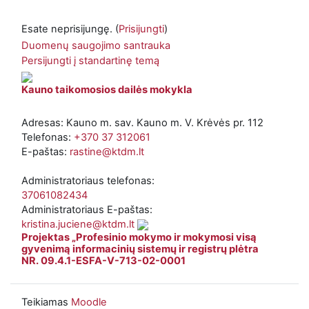
Esate neprisijungę. (
Prisijungti
)
Duomenų saugojimo santrauka
Persijungti į standartinę temą
Kauno taikomosios dailės mokykla
Adresas: Kauno m. sav. Kauno m. V. Krėvės pr. 112
Telefonas:
+370 37 312061
E-paštas:
rastine@ktdm.lt
Administratoriaus telefonas:
37061082434
Administratoriaus E-paštas:
kristina.juciene@ktdm.lt
Projektas „Profesinio mokymo ir mokymosi visą
gyvenimą informacinių sistemų ir registrų plėtra
NR. 09.4.1-ESFA-V-713-02-0001
Teikiamas
Moodle