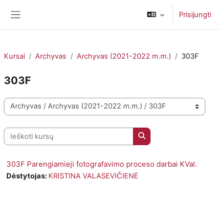
Pereiti į pagrindinį turinį
Prisijungti
Šoninis skydelis
Kursai
Archyvas
Archyvas (2021-2022 m.m.)
303F
303F
Kursų kategorijos
Ieškoti kursų
Ieškoti kursų
303F Parengiamieji fotografavimo proceso darbai KVal.
Dėstytojas:
KRISTINA VALASEVIČIENĖ