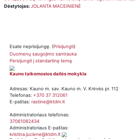
Dėstytojas:
JOLANTA MACEINIENĖ
Esate neprisijungę. (
Prisijungti
)
Duomenų saugojimo santrauka
Persijungti į standartinę temą
Kauno taikomosios dailės mokykla
Adresas: Kauno m. sav. Kauno m. V. Krėvės pr. 112
Telefonas:
+370 37 312061
E-paštas:
rastine@ktdm.lt
Administratoriaus telefonas:
37061082434
Administratoriaus E-paštas:
kristina.juciene@ktdm.lt