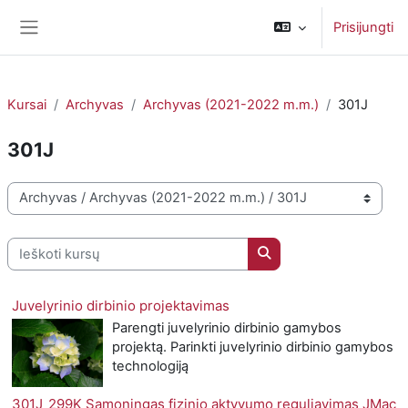
Pereiti į pagrindinį turinį
Prisijungti
Šoninis skydelis
Kursai
Archyvas
Archyvas (2021-2022 m.m.)
301J
301J
Kursų kategorijos
Ieškoti kursų
Ieškoti kursų
Juvelyrinio dirbinio projektavimas
Parengti juvelyrinio dirbinio gamybos
projektą. Parinkti juvelyrinio dirbinio gamybos
technologiją
301J_299K Sąmoningas fizinio aktyvumo reguliavimas JMac