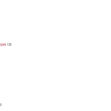
ojas
(3)
)