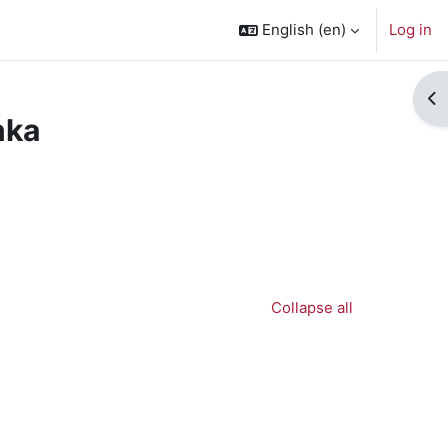
English ‎(en)‎
Log in
Op
nka
ses
Collapse all