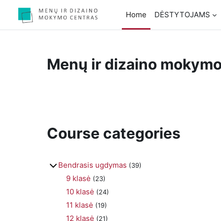
Skip to main content
Home
DĖSTYTOJAMS
Menų ir dizaino mokymo 
Course categories
Bendrasis ugdymas
(39)
9 klasė
(23)
10 klasė
(24)
11 klasė
(19)
12 klasė
(21)