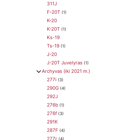
311J
F-20T
(1)
K-20
K-20T
(1)
Ks-19
Ts-19
(1)
J-20
J-20T Juvelyras
(1)
Archyvas (iki 2021 m.)
277i
(3)
290G
(4)
292J
276b
(1)
276f
(3)
291K
287F
(4)
277r
(4)