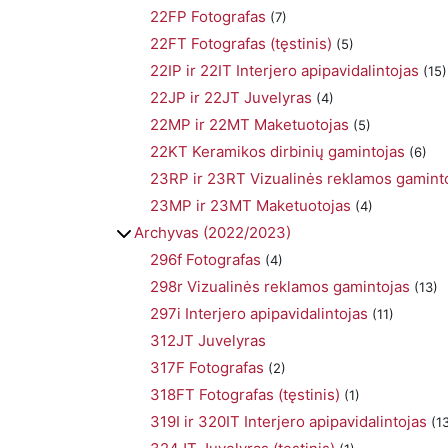
22FP Fotografas
(7)
22FT Fotografas (tęstinis)
(5)
22IP ir 22IT Interjero apipavidalintojas
(15)
22JP ir 22JT Juvelyras
(4)
22MP ir 22MT Maketuotojas
(5)
22KT Keramikos dirbinių gamintojas
(6)
23RP ir 23RT Vizualinės reklamos gamint
23MP ir 23MT Maketuotojas
(4)
Archyvas (2022/2023)
296f Fotografas
(4)
298r Vizualinės reklamos gamintojas
(13)
297i Interjero apipavidalintojas
(11)
312JT Juvelyras
317F Fotografas
(2)
318FT Fotografas (tęstinis)
(1)
319I ir 320IT Interjero apipavidalintojas
(13