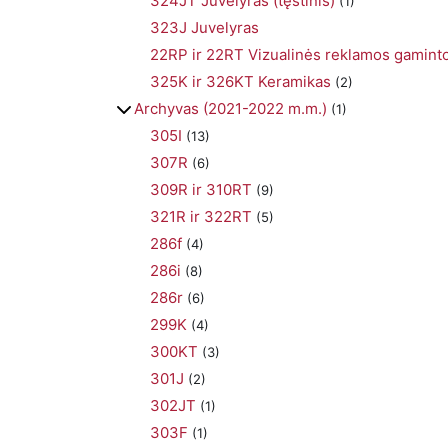
324JT Juvelyras (tęstinis)
(1)
323J Juvelyras
22RP ir 22RT Vizualinės reklamos gamint
325K ir 326KT Keramikas
(2)
Archyvas (2021-2022 m.m.)
(1)
305I
(13)
307R
(6)
309R ir 310RT
(9)
321R ir 322RT
(5)
286f
(4)
286i
(8)
286r
(6)
299K
(4)
300KT
(3)
301J
(2)
302JT
(1)
303F
(1)