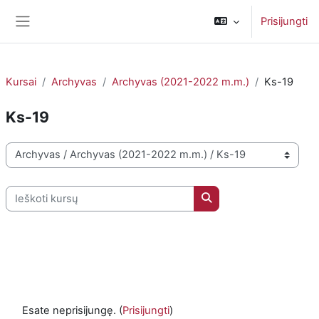
Pereiti į pagrindinį turinį
Prisijungti
Šoninis skydelis
Kursai
Archyvas
Archyvas (2021-2022 m.m.)
Ks-19
Ks-19
Kursų kategorijos
Ieškoti kursų
Ieškoti kursų
Esate neprisijungę. (
Prisijungti
)