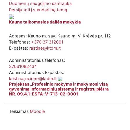
Duomenų saugojimo santrauka
Persijungti į standartinę temą
Kauno taikomosios dailės mokykla
Adresas: Kauno m. sav. Kauno m. V. Krėvės pr. 112
Telefonas:
+370 37 312061
E-paštas:
rastine@ktdm.lt
Administratoriaus telefonas:
37061082434
Administratoriaus E-paštas:
kristina.juciene@ktdm.lt
Projektas „Profesinio mokymo ir mokymosi visą
gyvenimą informacinių sistemų ir registrų plėtra
NR. 09.4.1-ESFA-V-713-02-0001
Teikiamas
Moodle