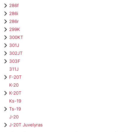
286f
286i
286r
299K
300KT
301J
302JT
303F
311J
F-20T
K-20
K-20T
Ks-19
Ts-19
J-20
J-20T Juvelyras