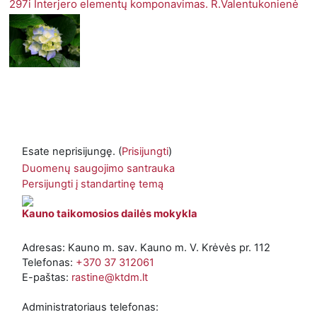
297i Interjero elementų komponavimas. R.Valentukonienė
Esate neprisijungę. (
Prisijungti
)
Duomenų saugojimo santrauka
Persijungti į standartinę temą
Kauno taikomosios dailės mokykla
Adresas: Kauno m. sav. Kauno m. V. Krėvės pr. 112
Telefonas:
+370 37 312061
E-paštas:
rastine@ktdm.lt
Administratoriaus telefonas: