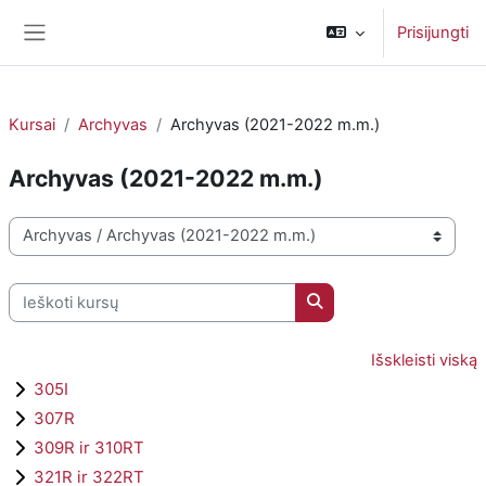
Pereiti į pagrindinį turinį
Prisijungti
Šoninis skydelis
Kursai
Archyvas
Archyvas (2021-2022 m.m.)
Archyvas (2021-2022 m.m.)
Kursų kategorijos
Ieškoti kursų
Ieškoti kursų
Išskleisti viską
305I
307R
309R ir 310RT
321R ir 322RT