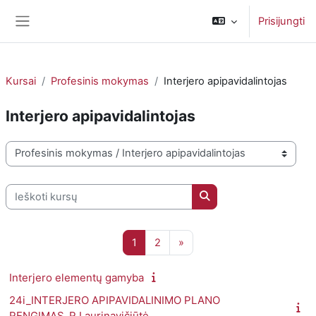
Pereiti į pagrindinį turinį
Prisijungti
Šoninis skydelis
Kursai
Profesinis mokymas
Interjero apipavidalintojas
Interjero apipavidalintojas
Kursų kategorijos
Ieškoti kursų
Ieškoti kursų
1 puslapis
2 puslapis
Kitas puslapis
1
2
»
Interjero elementų gamyba
24i_INTERJERO APIPAVIDALINIMO PLANO
RENGIMAS_R.Laurinavičiūtė