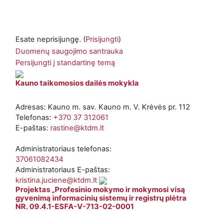
Esate neprisijungę. (
Prisijungti
)
Duomenų saugojimo santrauka
Persijungti į standartinę temą
Kauno taikomosios dailės mokykla
Adresas: Kauno m. sav. Kauno m. V. Krėvės pr. 112
Telefonas:
+370 37 312061
E-paštas:
rastine@ktdm.lt
Administratoriaus telefonas:
37061082434
Administratoriaus E-paštas:
kristina.juciene@ktdm.lt
Projektas „Profesinio mokymo ir mokymosi visą
gyvenimą informacinių sistemų ir registrų plėtra
NR. 09.4.1-ESFA-V-713-02-0001