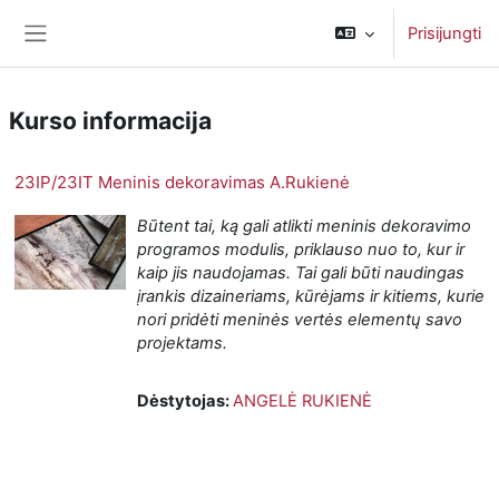
Pereiti į pagrindinį turinį
Prisijungti
Šoninis skydelis
Kurso informacija
23IP/23IT Meninis dekoravimas A.Rukienė
Būtent tai, ką gali atlikti meninis dekoravimo
programos modulis, priklauso nuo to, kur ir
kaip jis naudojamas. Tai gali būti naudingas
įrankis dizaineriams, kūrėjams ir kitiems, kurie
nori pridėti meninės vertės elementų savo
projektams.
Dėstytojas:
ANGELĖ RUKIENĖ