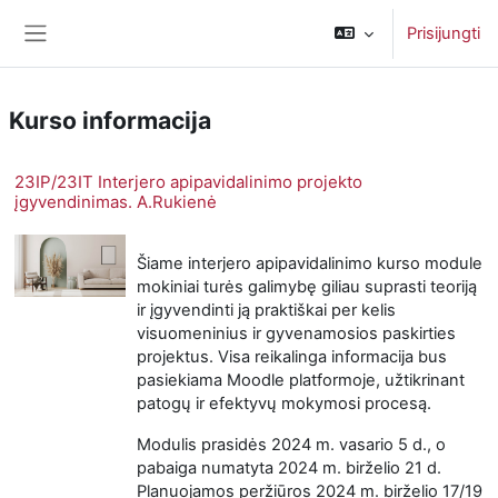
Pereiti į pagrindinį turinį
Prisijungti
Šoninis skydelis
Kurso informacija
23IP/23IT Interjero apipavidalinimo projekto
įgyvendinimas. A.Rukienė
Šiame interjero apipavidalinimo kurso module
mokiniai turės galimybę giliau suprasti teoriją
ir įgyvendinti ją praktiškai per kelis
visuomeninius ir gyvenamosios paskirties
projektus. Visa reikalinga informacija bus
pasiekiama Moodle platformoje, užtikrinant
patogų ir efektyvų mokymosi procesą.
Modulis prasidės 2024 m. vasario 5 d., o
pabaiga numatyta 2024 m. birželio 21 d.
Planuojamos peržiūros 2024 m. birželio 17/19