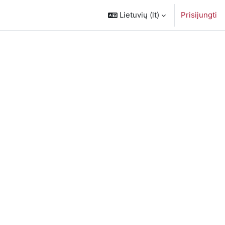
Lietuvių ‎(lt)‎
Prisijungti