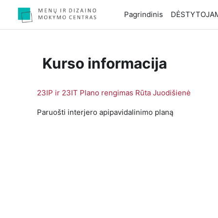
Pereiti į pagrindinį turinį
Pagrindinis
DĖSTYTOJA
Kurso informacija
23IP ir 23IT Plano rengimas Rūta Juodišienė
Paruošti interjero apipavidalinimo planą