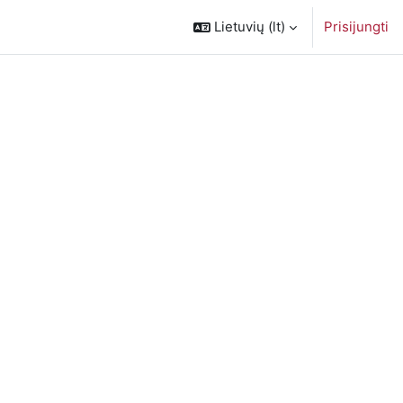
Lietuvių ‎(lt)‎
Prisijungti