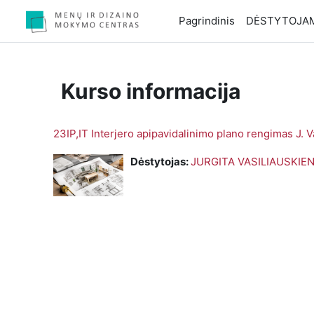
Pereiti į pagrindinį turinį
Pagrindinis
DĖSTYTOJA
Kurso informacija
23IP,IT Interjero apipavidalinimo plano rengimas J. V
Dėstytojas:
JURGITA VASILIAUSKIE