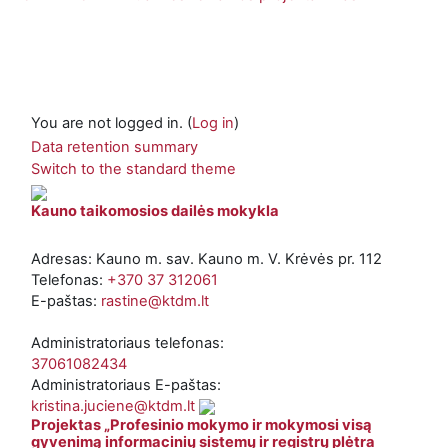
You are not logged in. (
Log in
)
Data retention summary
Switch to the standard theme
Kauno taikomosios dailės mokykla
Adresas: Kauno m. sav. Kauno m. V. Krėvės pr. 112
Telefonas:
+370 37 312061
E-paštas:
rastine@ktdm.lt
Administratoriaus telefonas:
37061082434
Administratoriaus E-paštas:
kristina.juciene@ktdm.lt
Projektas „Profesinio mokymo ir mokymosi visą
gyvenimą informacinių sistemų ir registrų plėtra