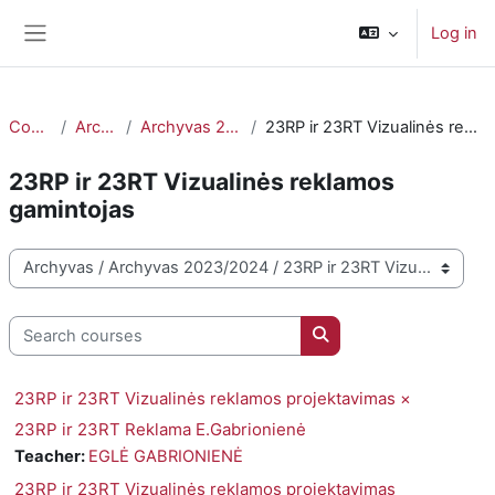
Skip to main content
Log in
Side panel
Courses
Archyvas
Archyvas 2023/2024
23RP ir 23RT Vizualinės reklamos gamintojas
23RP ir 23RT Vizualinės reklamos
gamintojas
Course categories
Search courses
Search courses
23RP ir 23RT Vizualinės reklamos projektavimas ×
23RP ir 23RT Reklama E.Gabrionienė
Teacher:
EGLĖ GABRIONIENĖ
23RP ir 23RT Vizualinės reklamos projektavimas