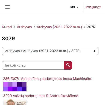
Pereiti į pagrindinį turinį
Prisijungti
Šoninis skydelis
Kursai
Archyvas
Archyvas (2021-2022 m.m.)
307R
307R
Kursų kategorijos
Ieškoti kursų
Ieškoti kursų
286r/307r Vaizdo filmų apdorojimas Inesa Muchinaitė
307R Vaizdų apdorojimas R.Andriuškevičienė