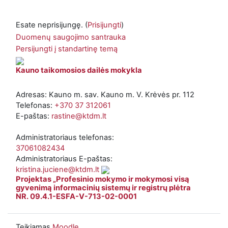
Esate neprisijungę. (
Prisijungti
)
Duomenų saugojimo santrauka
Persijungti į standartinę temą
Kauno taikomosios dailės mokykla
Adresas: Kauno m. sav. Kauno m. V. Krėvės pr. 112
Telefonas:
+370 37 312061
E-paštas:
rastine@ktdm.lt
Administratoriaus telefonas:
37061082434
Administratoriaus E-paštas:
kristina.juciene@ktdm.lt
Projektas „Profesinio mokymo ir mokymosi visą
gyvenimą informacinių sistemų ir registrų plėtra
NR. 09.4.1-ESFA-V-713-02-0001
Teikiamas
Moodle