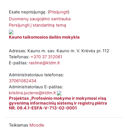
Esate neprisijungę. (
Prisijungti
)
Duomenų saugojimo santrauka
Persijungti į standartinę temą
Kauno taikomosios dailės mokykla
Adresas: Kauno m. sav. Kauno m. V. Krėvės pr. 112
Telefonas:
+370 37 312061
E-paštas:
rastine@ktdm.lt
Administratoriaus telefonas:
37061082434
Administratoriaus E-paštas:
kristina.juciene@ktdm.lt
Projektas „Profesinio mokymo ir mokymosi visą
gyvenimą informacinių sistemų ir registrų plėtra
NR. 09.4.1-ESFA-V-713-02-0001
Teikiamas
Moodle