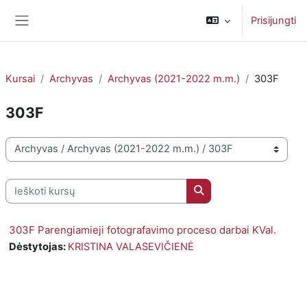
Pereiti į pagrindinį turinį
Prisijungti
Šoninis skydelis
Kursai
Archyvas
Archyvas (2021-2022 m.m.)
303F
303F
Kursų kategorijos
Ieškoti kursų
Ieškoti kursų
303F Parengiamieji fotografavimo proceso darbai KVal.
Dėstytojas:
KRISTINA VALASEVIČIENĖ