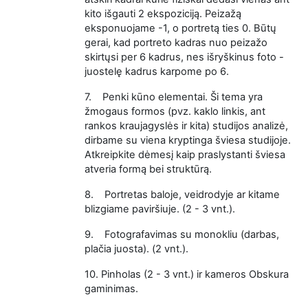
kito išgauti 2 ekspoziciją. Peizažą
eksponuojame -1, o portretą ties 0. Būtų
gerai, kad portreto kadras nuo peizažo
skirtųsi per 6 kadrus, nes išryškinus foto -
juostelę kadrus karpome po 6.
7.
Penki kūno elementai. Ši tema yra
žmogaus formos (pvz. kaklo linkis, ant
rankos kraujagyslės ir kita) studijos analizė,
dirbame su viena kryptinga šviesa studijoje.
Atkreipkite dėmesį kaip praslystanti šviesa
atveria formą bei struktūrą.
8.
Portretas baloje, veidrodyje ar kitame
blizgiame paviršiuje. (2 - 3 vnt.).
9.
Fotografavimas su monokliu (darbas,
plačia juosta). (2 vnt.).
10.
Pinholas (2 - 3 vnt.) ir kameros Obskura
gaminimas.