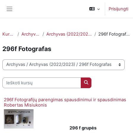
Pereiti į pagrindinį turinį
Prisijungti
Šoninis skydelis
Kursai
Archyvas
Archyvas (2022/2023)
296f Fotografas
296f Fotografas
Kursų kategorijos
Ieškoti kursų
Ieškoti kursų
296f Fotografijų parengimas spausdinimui ir spausdinimas
Robertas Misiukonis
296 f grupės