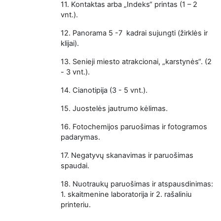
11.
Kontaktas arba „Indeks“ printas (1 – 2
vnt.).
12.
Panorama 5 -7 kadrai sujungti (žirklės ir
klijai).
13.
Senieji miesto atrakcionai, „karstynės“. (2
- 3 vnt.).
14.
Cianotipija (3 - 5 vnt.).
15.
Juostelės jautrumo kėlimas.
16.
Fotochemijos paruošimas ir fotogramos
padarymas.
17.
Negatyvų skanavimas ir paruošimas
spaudai.
18.
Nuotraukų paruošimas ir atspausdinimas:
1. skaitmenine laboratorija ir 2. rašaliniu
printeriu.