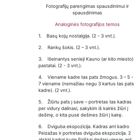
Fotografijų parengimas spausdinimui ir
spausdinimas
Analoginės fotografijos temos
1.
Basų kojų nostalgija. (2 - 3 vnt.).
2.
Rankų šokis. (2 – 3 vnt.).
3.
Išeinantys senieji Kauno (ar kito miesto)
pastatai. (2 - 3 vnt.).
4.
Viename kadre tas pats žmogus. 3 – 5 -
7 viename (nemažiau negu 3 kartus tas pats
kadre). (2 vnt.).
5.
Žiūriu pats į save – portretas tas kadras
per vidury dalinasi, sakykim iš kairės žiūri į
dešinę, o kita pusė dešines žiūri į kairę.
6.
Dviguba ekspozicija. Kadras ant kadro
Peizažas ir portretas dviguba ekspozicija. 2
atskiri kadrai kurie fiziškai dedasi vienas ant