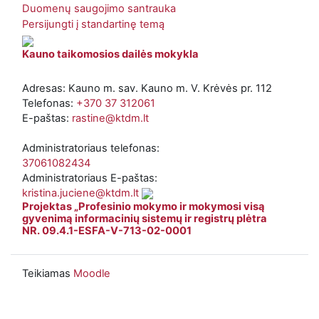
Duomenų saugojimo santrauka
Persijungti į standartinę temą
Kauno taikomosios dailės mokykla
Adresas: Kauno m. sav. Kauno m. V. Krėvės pr. 112
Telefonas:
+370 37 312061
E-paštas:
rastine@ktdm.lt
Administratoriaus telefonas:
37061082434
Administratoriaus E-paštas:
kristina.juciene@ktdm.lt
Projektas „Profesinio mokymo ir mokymosi visą
gyvenimą informacinių sistemų ir registrų plėtra
NR. 09.4.1-ESFA-V-713-02-0001
Teikiamas
Moodle