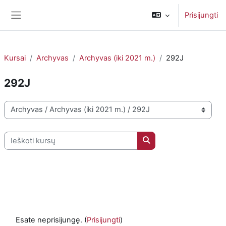
Pereiti į pagrindinį turinį
Prisijungti
Šoninis skydelis
Kursai
Archyvas
Archyvas (iki 2021 m.)
292J
292J
Kursų kategorijos
Ieškoti kursų
Ieškoti kursų
Esate neprisijungę. (
Prisijungti
)