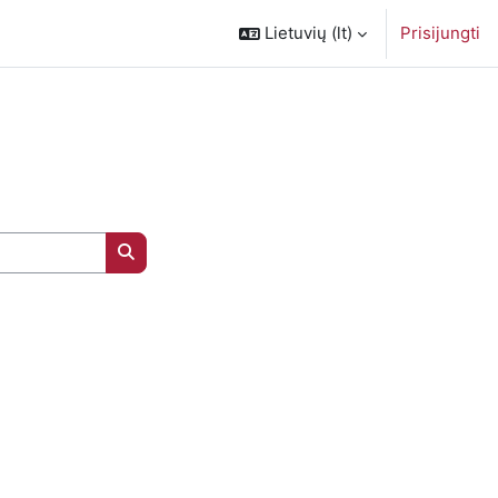
Lietuvių ‎(lt)‎
Prisijungti
Ieškoti kursų