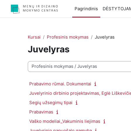
Pereiti į pagrindinį turinį
Pagrindinis
DĖSTYTOJA
Kursai
Profesinis mokymas
Juvelyras
Juvelyras
Kursų kategorijos
Prabavimo rūmai. Dokumentai
Juvelyrinio dirbinio projektavimas, Eglė Liškevič
Segių užsegimų tipai
Prabavimas
Vaško modeliai_Vakuminis liejimas
Juvelyrinio papuošalo gamyba