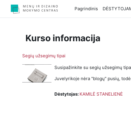
Pereiti į pagrindinį turinį
Pagrindinis
DĖSTYTOJA
Kurso informacija
Segių užsegimų tipai
Susipažinkite su segių užsegimų tipa
Juvelyrikoje nėra "blogų" pusių, todėl
Dėstytojas:
KAMILĖ STANELIENĖ