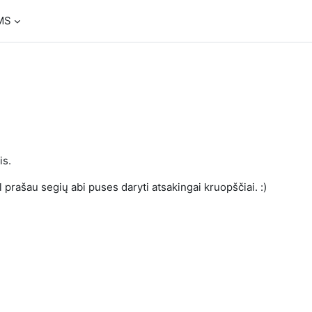
MS
is.
 prašau segių abi puses daryti atsakingai kruopščiai. :)