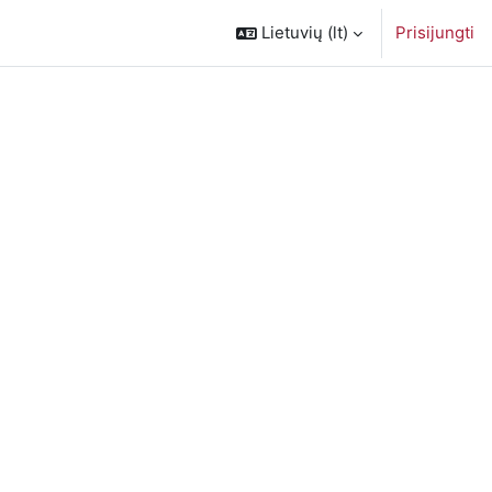
Lietuvių ‎(lt)‎
Prisijungti