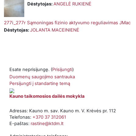
Dėstytojas:
ANGELĖ RUKIENĖ
277i_277r Sąmoningas fizinio aktyvumo reguliavimas JMac
Dėstytojas:
JOLANTA MACEINIENĖ
Esate neprisijungę. (
Prisijungti
)
Duomenų saugojimo santrauka
Persijungti į standartinę temą
Kauno taikomosios dailės mokykla
Adresas: Kauno m. sav. Kauno m. V. Krėvės pr. 112
Telefonas:
+370 37 312061
E-paštas:
rastine@ktdm.lt