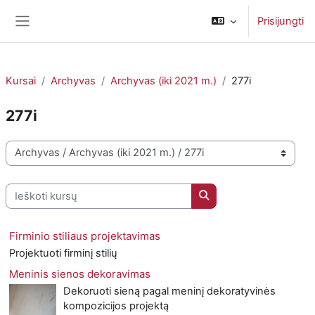
Pereiti į pagrindinį turinį
Prisijungti
Šoninis skydelis
Kursai
Archyvas
Archyvas (iki 2021 m.)
277i
277i
Kursų kategorijos
Ieškoti kursų
Ieškoti kursų
Firminio stiliaus projektavimas
Projektuoti firminį stilių
Meninis sienos dekoravimas
Dekoruoti sieną pagal meninį dekoratyvinės
kompozicijos projektą