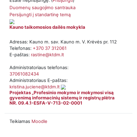
Esate neprisijungę. (
Prisijungti
)
Duomenų saugojimo santrauka
Persijungti į standartinę temą
Kauno taikomosios dailės mokykla
Adresas: Kauno m. sav. Kauno m. V. Krėvės pr. 112
Telefonas:
+370 37 312061
E-paštas:
rastine@ktdm.lt
Administratoriaus telefonas:
37061082434
Administratoriaus E-paštas:
kristina.juciene@ktdm.lt
Projektas „Profesinio mokymo ir mokymosi visą
gyvenimą informacinių sistemų ir registrų plėtra
NR. 09.4.1-ESFA-V-713-02-0001
Teikiamas
Moodle