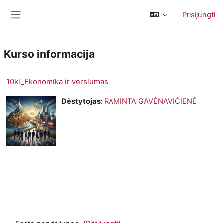
Pereiti į pagrindinį turinį
Prisijungti
Šoninis skydelis
Kurso informacija
10kl_Ekonomika ir verslumas
Dėstytojas:
RAMINTA GAVĖNAVIČIENĖ