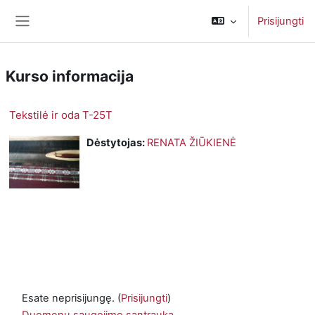
Pereiti į pagrindinį turinį
Prisijungti
Šoninis skydelis
Kurso informacija
Tekstilė ir oda T-25T
Dėstytojas:
RENATA ŽIŪKIENĖ
Esate neprisijungę. (
Prisijungti
)