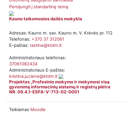
Duomenų saugojimo santrauka
Persijungti į standartinę temą
Kauno taikomosios dailės mokykla
Adresas: Kauno m. sav. Kauno m. V. Krėvės pr. 112
Telefonas:
+370 37 312061
E-paštas:
rastine@ktdm.lt
Administratoriaus telefonas:
37061082434
Administratoriaus E-paštas:
kristina.juciene@ktdm.lt
Projektas „Profesinio mokymo ir mokymosi visą
gyvenimą informacinių sistemų ir registrų plėtra
NR. 09.4.1-ESFA-V-713-02-0001
Teikiamas
Moodle