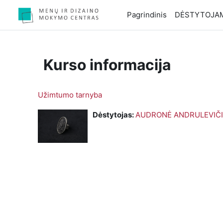
Pereiti į pagrindinį turinį
Pagrindinis
DĖSTYTOJA
Kurso informacija
Užimtumo tarnyba
Dėstytojas:
AUDRONĖ ANDRULEVIČ