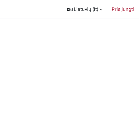
Lietuvių ‎(lt)‎
Prisijungti