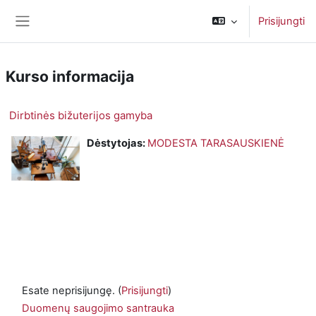
Pereiti į pagrindinį turinį
Prisijungti
Šoninis skydelis
Kurso informacija
Dirbtinės bižuterijos gamyba
Dėstytojas:
MODESTA TARASAUSKIENĖ
Esate neprisijungę. (
Prisijungti
)
Duomenų saugojimo santrauka