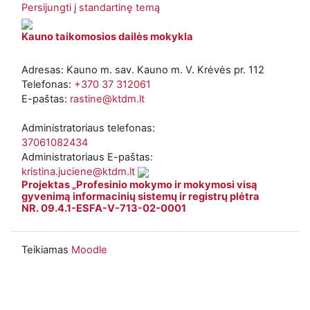
Persijungti į standartinę temą
Kauno taikomosios dailės mokykla
Adresas: Kauno m. sav. Kauno m. V. Krėvės pr. 112
Telefonas:
+370 37 312061
E-paštas:
rastine@ktdm.lt
Administratoriaus telefonas:
37061082434
Administratoriaus E-paštas:
kristina.juciene@ktdm.lt
Projektas „Profesinio mokymo ir mokymosi visą
gyvenimą informacinių sistemų ir registrų plėtra
NR. 09.4.1-ESFA-V-713-02-0001
Teikiamas
Moodle