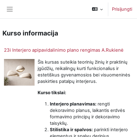
Pereiti į pagrindinį turinį
Prisijungti
Šoninis skydelis
Kurso informacija
23i Interjero apipavidalinimo plano rengimas A.Rukienė
Šis kursas suteikia teorinių žinių ir praktinių
įgūdžių, reikalingų kurti funkcionalius ir
estetiškus gyvenamosios bei visuomeninės
paskirties patalpų interjerus.
Kurso tikslai:
Interjero planavimas:
rengti
dekoravimo planus, laikantis erdvės
formavimo principų ir dekoravimo
taisyklių.
Stilistika ir spalvos:
parinkti interjero
elementus ir spalvų derinius,