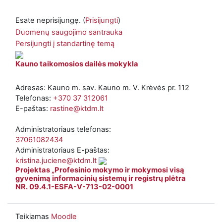
Esate neprisijungę. (
Prisijungti
)
Duomenų saugojimo santrauka
Persijungti į standartinę temą
Kauno taikomosios dailės mokykla
Adresas: Kauno m. sav. Kauno m. V. Krėvės pr. 112
Telefonas:
+370 37 312061
E-paštas:
rastine@ktdm.lt
Administratoriaus telefonas:
37061082434
Administratoriaus E-paštas:
kristina.juciene@ktdm.lt
Projektas „Profesinio mokymo ir mokymosi visą
gyvenimą informacinių sistemų ir registrų plėtra
NR. 09.4.1-ESFA-V-713-02-0001
Teikiamas
Moodle