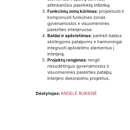
atitinkančius pasirinktą stilistiką.
Funkcinių zonų kūrimas:
projektuoti ir
komponuoti funkcines zonas
gyvenamosios ir visuomeninės
paskirties interjeruose.
Baldai ir apšvietimas:
parinkti baldus
skirtingoms patalpoms ir harmoningai
integruoti apšvietimo elementus į
interjerą.
Projektų rengimas:
rengti
nesudėtingus gyvenamosios ir
visuomeninės paskirties patalpų
interjero dekoravimo projektus.
Dėstytojas:
ANGELĖ RUKIENĖ