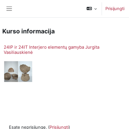
Pereiti į pagrindinį turinį
Prisijungti
Šoninis skydelis
Kurso informacija
24IP ir 24IT Interjero elementų gamyba Jurgita
Vasiliauskienė
Esate neprisijungę. (
Prisijungti
)