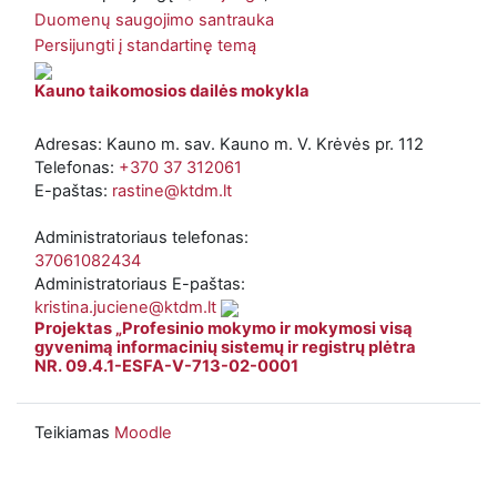
Duomenų saugojimo santrauka
Persijungti į standartinę temą
Kauno taikomosios dailės mokykla
Adresas: Kauno m. sav. Kauno m. V. Krėvės pr. 112
Telefonas:
+370 37 312061
E-paštas:
rastine@ktdm.lt
Administratoriaus telefonas:
37061082434
Administratoriaus E-paštas:
kristina.juciene@ktdm.lt
Projektas „Profesinio mokymo ir mokymosi visą
gyvenimą informacinių sistemų ir registrų plėtra
NR. 09.4.1-ESFA-V-713-02-0001
Teikiamas
Moodle