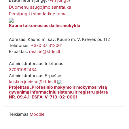
Esate neprisijungę. (
Prisijungti
)
Duomenų saugojimo santrauka
Persijungti į standartinę temą
Kauno taikomosios dailės mokykla
Adresas: Kauno m. sav. Kauno m. V. Krėvės pr. 112
Telefonas:
+370 37 312061
E-paštas:
rastine@ktdm.lt
Administratoriaus telefonas:
37061082434
Administratoriaus E-paštas:
kristina.juciene@ktdm.lt
Projektas „Profesinio mokymo ir mokymosi visą
gyvenimą informacinių sistemų ir registrų plėtra
NR. 09.4.1-ESFA-V-713-02-0001
Teikiamas
Moodle