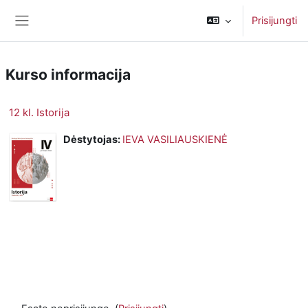
Pereiti į pagrindinį turinį
Prisijungti
Šoninis skydelis
Kurso informacija
12 kl. Istorija
Dėstytojas:
IEVA VASILIAUSKIENĖ