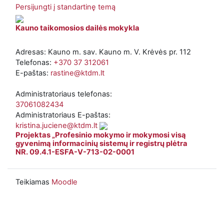
Persijungti į standartinę temą
Kauno taikomosios dailės mokykla
Adresas: Kauno m. sav. Kauno m. V. Krėvės pr. 112
Telefonas:
+370 37 312061
E-paštas:
rastine@ktdm.lt
Administratoriaus telefonas:
37061082434
Administratoriaus E-paštas:
kristina.juciene@ktdm.lt
Projektas „Profesinio mokymo ir mokymosi visą
gyvenimą informacinių sistemų ir registrų plėtra
NR. 09.4.1-ESFA-V-713-02-0001
Teikiamas
Moodle