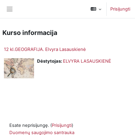
Pereiti į pagrindinį turinį
Prisijungti
Šoninis skydelis
Kurso informacija
12 kl.GEOGRAFIJA. Elvyra Lasauskienė
Dėstytojas:
ELVYRA LASAUSKIENĖ
Esate neprisijungę. (
Prisijungti
)
Duomenų saugojimo santrauka