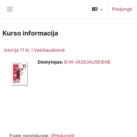
Pereiti į pagrindinį turinį
Prisijungti
Šoninis skydelis
Kurso informacija
Istorija 11 kl. I.Vasiliauskienė
Dėstytojas:
IEVA VASILIAUSKIENĖ
Esate neprisijungę. (
Prisijungti
)