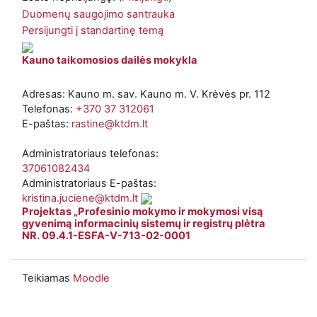
Duomenų saugojimo santrauka
Persijungti į standartinę temą
Kauno taikomosios dailės mokykla
Adresas: Kauno m. sav. Kauno m. V. Krėvės pr. 112
Telefonas:
+370 37 312061
E-paštas:
rastine@ktdm.lt
Administratoriaus telefonas:
37061082434
Administratoriaus E-paštas:
kristina.juciene@ktdm.lt
Projektas „Profesinio mokymo ir mokymosi visą
gyvenimą informacinių sistemų ir registrų plėtra
NR. 09.4.1-ESFA-V-713-02-0001
Teikiamas
Moodle