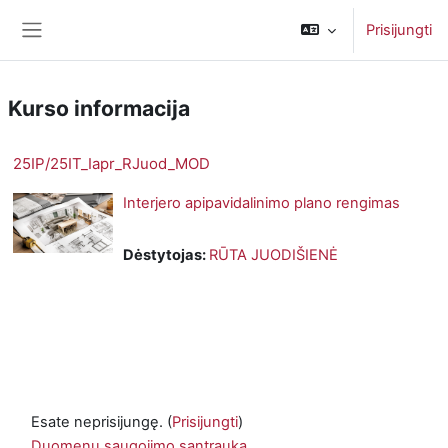
Pereiti į pagrindinį turinį
Prisijungti
Šoninis skydelis
Kurso informacija
25IP/25IT_Iapr_RJuod_MOD
Interjero apipavidalinimo plano rengimas
Dėstytojas:
RŪTA JUODIŠIENĖ
Esate neprisijungę. (
Prisijungti
)
Duomenų saugojimo santrauka