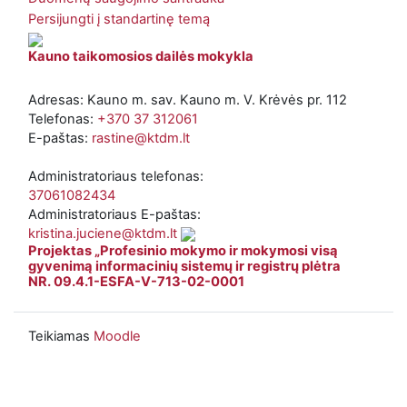
Persijungti į standartinę temą
Kauno taikomosios dailės mokykla
Adresas: Kauno m. sav. Kauno m. V. Krėvės pr. 112
Telefonas:
+370 37 312061
E-paštas:
rastine@ktdm.lt
Administratoriaus telefonas:
37061082434
Administratoriaus E-paštas:
kristina.juciene@ktdm.lt
Projektas „Profesinio mokymo ir mokymosi visą
gyvenimą informacinių sistemų ir registrų plėtra
NR. 09.4.1-ESFA-V-713-02-0001
Teikiamas
Moodle