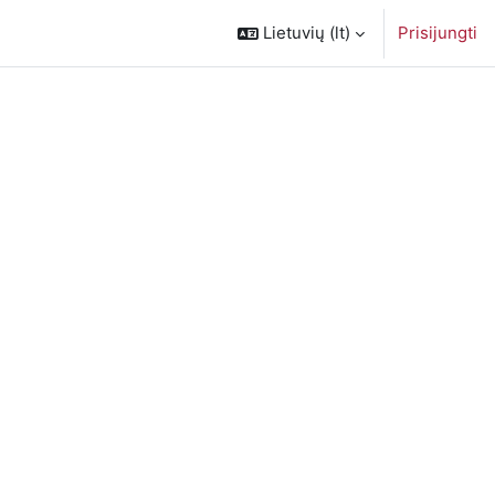
Lietuvių ‎(lt)‎
Prisijungti