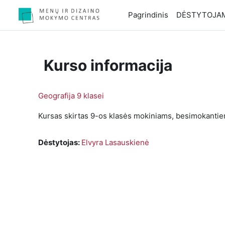
Pereiti į pagrindinį turinį
Pagrindinis
DĖSTYTOJA
Kurso informacija
Geografija 9 klasei
Kursas skirtas 9-os klasės mokiniams, besimokanti
Dėstytojas:
Elvyra Lasauskienė