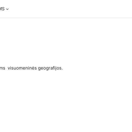
MS
ems visuomeninės geografijos.