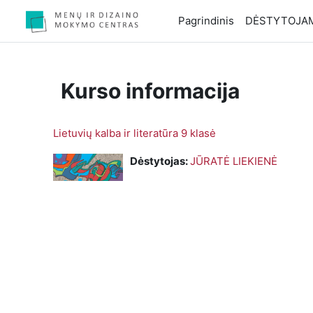
Pereiti į pagrindinį turinį
Pagrindinis
DĖSTYTOJA
Kurso informacija
Lietuvių kalba ir literatūra 9 klasė
Dėstytojas:
JŪRATĖ LIEKIENĖ