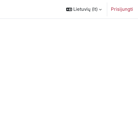
Lietuvių ‎(lt)‎
Prisijungti