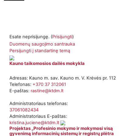
Esate neprisijungę. (
Prisijungti
)
Duomenų saugojimo santrauka
Persijungti į standartinę temą
Kauno taikomosios dailės mokykla
Adresas: Kauno m. sav. Kauno m. V. Krėvės pr. 112
Telefonas:
+370 37 312061
E-paštas:
rastine@ktdm.lt
Administratoriaus telefonas:
37061082434
Administratoriaus E-paštas:
kristina.juciene@ktdm.lt
Projektas „Profesinio mokymo ir mokymosi visą
gyvenimą informacinių sistemų ir registrų plėtra