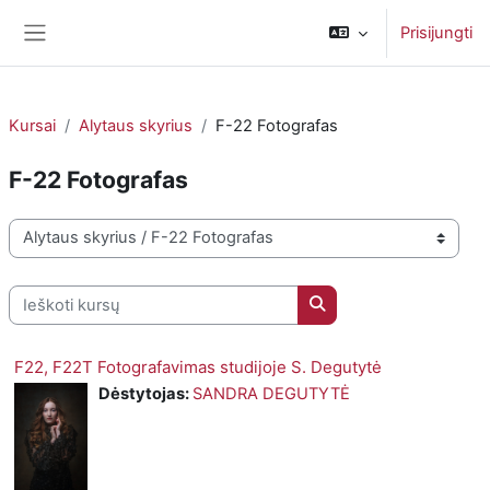
Pereiti į pagrindinį turinį
Prisijungti
Šoninis skydelis
Kursai
Alytaus skyrius
F-22 Fotografas
F-22 Fotografas
Kursų kategorijos
Ieškoti kursų
Ieškoti kursų
F22, F22T Fotografavimas studijoje S. Degutytė
Dėstytojas:
SANDRA DEGUTYTĖ