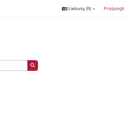
Lietuvių ‎(lt)‎
Prisijungti
Ieškoti kursų