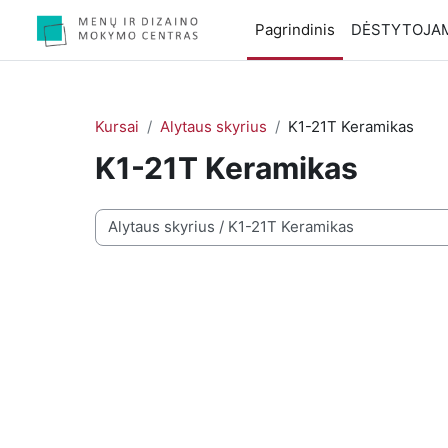
Pereiti į pagrindinį turinį
Pagrindinis
DĖSTYTOJA
Kursai
Alytaus skyrius
K1-21T Keramikas
K1-21T Keramikas
Kursų kategorijos