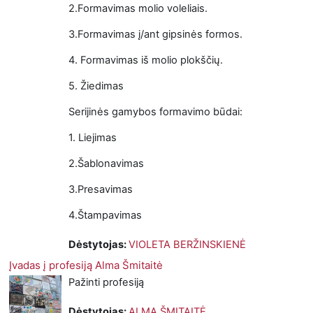
2.Formavimas molio voleliais.
3.Formavimas į/ant gipsinės formos.
4. Formavimas iš molio plokščių.
5. Žiedimas
Serijinės gamybos formavimo būdai:
1. Liejimas
2.Šablonavimas
3.Presavimas
4.Štampavimas
Dėstytojas:
VIOLETA BERŽINSKIENĖ
Įvadas į profesiją Alma Šmitaitė
Pažinti profesiją
Dėstytojas:
ALMA ŠMITAITĖ