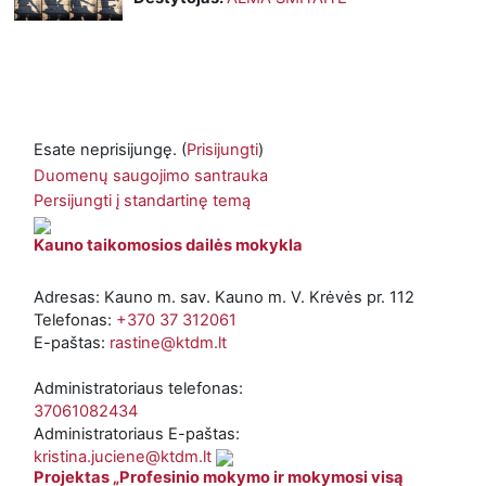
Esate neprisijungę. (
Prisijungti
)
Duomenų saugojimo santrauka
Persijungti į standartinę temą
Kauno taikomosios dailės mokykla
Adresas: Kauno m. sav. Kauno m. V. Krėvės pr. 112
Telefonas:
+370 37 312061
E-paštas:
rastine@ktdm.lt
Administratoriaus telefonas:
37061082434
Administratoriaus E-paštas:
kristina.juciene@ktdm.lt
Projektas „Profesinio mokymo ir mokymosi visą