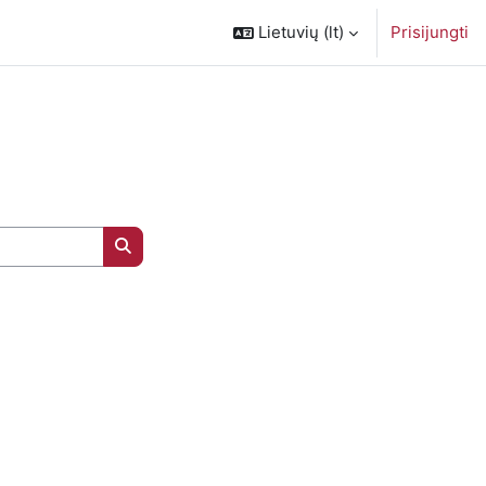
Lietuvių ‎(lt)‎
Prisijungti
Ieškoti kursų