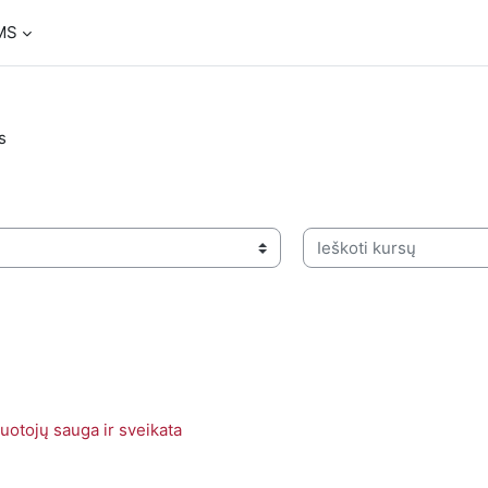
MS
s
Ieškoti kursų
uotojų sauga ir sveikata