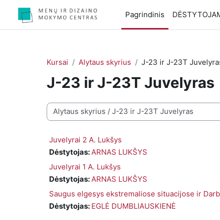
Pereiti į pagrindinį turinį
Pagrindinis
DĖSTYTOJA
Kursai
Alytaus skyrius
J-23 ir J-23T Juvelyra
J-23 ir J-23T Juvelyras
Kursų kategorijos
Juvelyrai 2 A. Lukšys
Dėstytojas:
ARNAS LUKŠYS
Juvelyrai 1 A. Lukšys
Dėstytojas:
ARNAS LUKŠYS
Saugus elgesys ekstremaliose situacijose ir Darb
Dėstytojas:
EGLĖ DUMBLIAUSKIENĖ