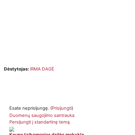
Dėstytojas:
IRMA DAGĖ
Esate neprisijungę. (
Prisijungti
)
Duomenų saugojimo santrauka
Persijungti į standartinę temą
Kauno taikomosios dailės mokykla