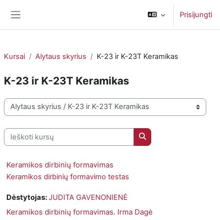
Pereiti į pagrindinį turinį
Prisijungti
Šoninis skydelis
Kursai
Alytaus skyrius
K-23 ir K-23T Keramikas
K-23 ir K-23T Keramikas
Kursų kategorijos
Ieškoti kursų
Ieškoti kursų
Keramikos dirbinių formavimas
Keramikos dirbinių formavimo testas
Dėstytojas:
JUDITA GAVENONIENĖ
Keramikos dirbinių formavimas. Irma Dagė